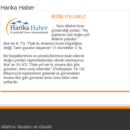
Harika Haber
BİZİM YOLUMUZ
… Yüce Allah’ın bize
gösterdiği yoldur. “Hiç
şüphesiz asıl doğru yol
Allah’ın yoludur”
(Kur’an 6: 71). “Öyle ki, imanınız insan bilgeliğine
değil, Tanrı gücüne dayansın” (1. Korintliler 2: 5).
Biz büyüklerimize ve yöneticilerimize itaat ederek
doğru yoldan saptırılanlardan olmak istemiyoruz
(Kur’an 33: 67). “Öyle yol var ki, insana düz gibi
görünür, Ama sonu ölümdür” (Özdeyişler 14: 12).
Biliyoruz ki toplumların gelenek ve görenekleri
insana düz gibi görünen ama sonu ölüm olan
yollardır.
Allah’ın Yasaları ve Günah