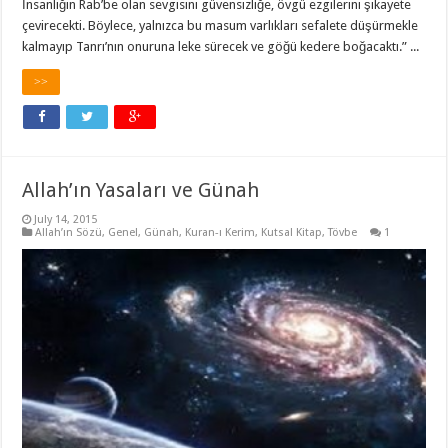
İnsanlığın Rab’be olan sevgisini güvensizliğe, övgü ezgilerini şikayete
çevirecekti. Böylece, yalnızca bu masum varlıkları sefalete düşürmekle
kalmayıp Tanrı’nın onuruna leke sürecek ve göğü kedere boğacaktı.” ...
>>
Allah’ın Yasaları ve Günah
July 14, 2015
Allah’ın Sözü
,
Genel
,
Günah
,
Kuran-ı Kerim
,
Kutsal Kitap
,
Tövbe
1